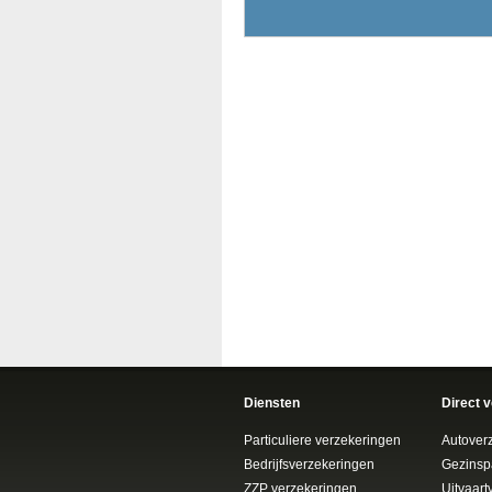
Diensten
Direct 
Particuliere verzekeringen
Autover
Bedrijfsverzekeringen
Gezinsp
ZZP verzekeringen
Uitvaart