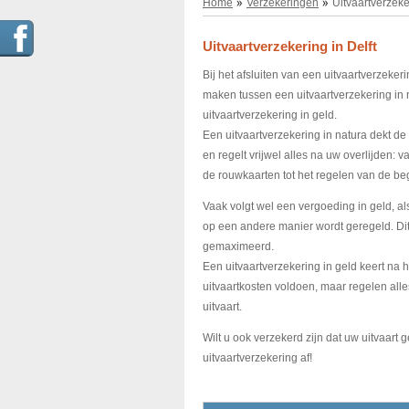
Home
Verzekeringen
Uitvaartverzeke
Uitvaartverzekering in Delft
Bij het afsluiten van een uitvaartverzeker
maken tussen een uitvaartverzekering in 
uitvaartverzekering in geld.
Een uitvaartverzekering in natura dekt de
en regelt vrijwel alles na uw overlijden: 
de rouwkaarten tot het regelen van de beg
Vaak volgt wel een vergoeding in geld, als
op een andere manier wordt geregeld. Dit
gemaximeerd.
Een uitvaartverzekering in geld keert na
uitvaartkosten voldoen, maar regelen alle
uitvaart.
Wilt u ook verzekerd zijn dat uw uitvaar
uitvaartverzekering af!