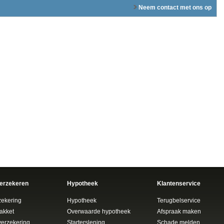
Neem contact met ons op
verzekeren
Hypotheek
Klantenservice
zekering
Hypotheek
Terugbelservice
akket
Overwaarde hypotheek
Afspraak maken
verzekering
Starterslening
Schade melden